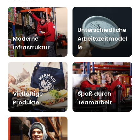
Unterschiedliche
Moderne
Arbeitszeitmodel
Infrastruktur
le
Vielfältige
Spaß durch
Produkte
Teamarbeit