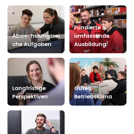
Fundierte &
Abwechslungsrei
umfassende
che Aufgaben
Ausbildung
Langfristige
Gutes
Perspektiven
Betriebsklima