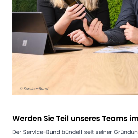
© Service-Bund
Werden Sie Teil unseres Teams im
Der Service-Bund bündelt seit seiner Gründung
der Warendisposition lösen Sie Bestellungen unt