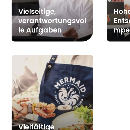
Vielseitige,
Hoh
verantwortungsvol
Ents
le Aufgaben
mpe
Vielfältige