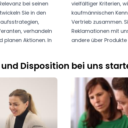
elevanz bei seinen
ndestbestellwert und
twickeln Sie in den
en Sie eng mit dem
aufsstrategien,
 ab, besprechen
eferanten, verhandeln
informieren sich und
d planen Aktionen. In
andere über Produkte
und Disposition bei uns start