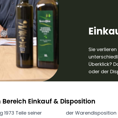
Einka
Sie verliere
unterschiedl
Überklick? D
oder der Dis
 Bereich Einkauf & Disposition
 1973 Teile seiner
er Berücksichtigung