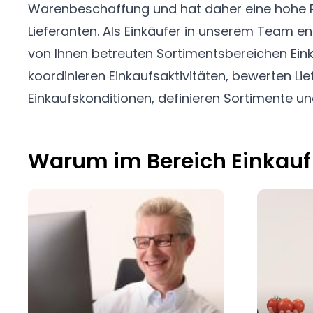
Warenbeschaffung und hat daher eine hohe R
vielfältiger Kriterien, wie Saison, Aktionen, Mi
Lieferanten. Als Einkäufer in unserem Team en
kaufmännischen Kennzahlen aus. Dabei arbeit
von Ihnen betreuten Sortimentsbereichen Eink
Vertrieb zusammen. Sie stimmen Liefertermine
koordinieren Einkaufsaktivitäten, bewerten Li
Reklamationen mit unseren Lieferanten und 
Einkaufskonditionen, definieren Sortimente un
Warum im Bereich Einkauf 