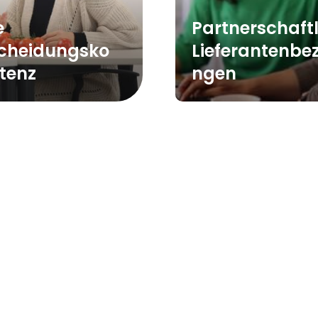
e
Partnerschaft
cheidungsko
Lieferantenbe
tenz
ngen