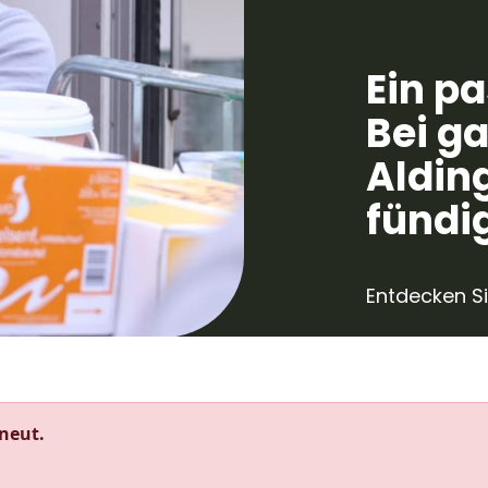
Ein p
Bei g
Aldin
fündi
Entdecken Si
rneut.