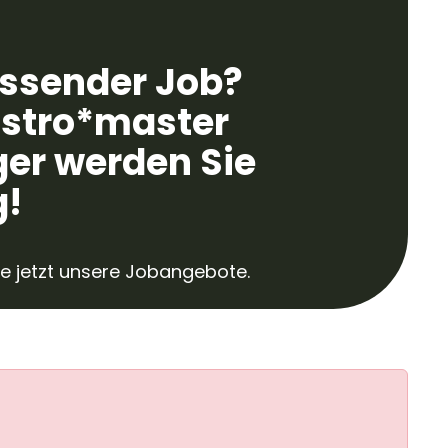
assender Job?
astro*master
ger werden Sie
g!
e jetzt unsere Jobangebote.