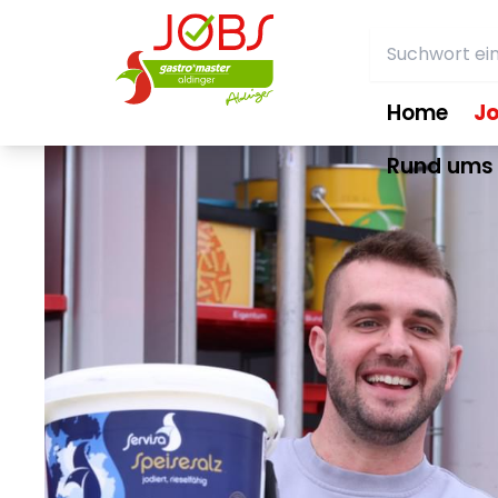
Home
J
Rund ums