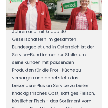
verwöhnen will, der braucht einen
starken Partner an seiner Seite. Der
Service-Bund unterstützt Profi-Köche
im Außer-Haus-Markt. Seit mehr als 50
Jahren und mit knapp 30
Gesellschaftern im gesamten
Bundesgebiet und in Österreich ist der
Service-Bund immer zur Stelle, um
seine Kunden mit passenden
Produkten für die Profi-Küche zu
versorgen und dabei stets das
besondere Plus an Service zu bieten.
Knackig frisches Obst, saftiges Fleisch,
köstlicher Fisch – das Sortiment vom